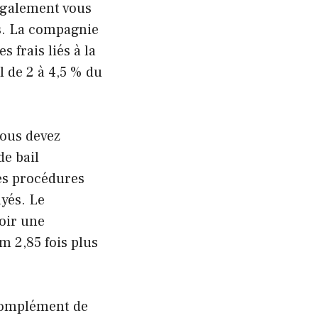
 également vous
es. La compagnie
 frais liés à la
 de 2 à 4,5 % du
vous devez
de bail
les procédures
yés. Le
voir une
 2,85 fois plus
 complément de