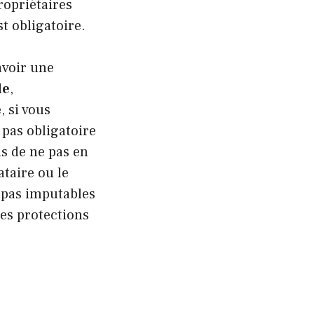
ropriétaires
t obligatoire.
avoir une
le
,
 si vous
 pas obligatoire
s de ne pas en
ataire ou le
 pas imputables
es protections