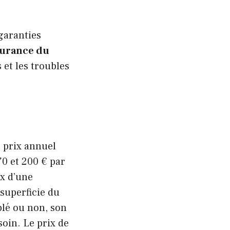
garanties
surance du
 et les troubles
 prix annuel
70 et 200 € par
ix d’une
superficie du
ublé ou non, son
soin. Le prix de