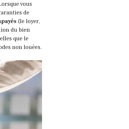
 Lorsque vous
garanties de
mpayés
(le loyer,
tion du bien
elles que le
iodes non louées.