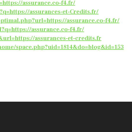
https://assurance.co-f4.fr/
?q=https://assurances-et-Credits.fr/
ptimal.php?url=https://assurance.co-f4.fr/
?q=https://assurance.co-f4.fr/
&url=https://assurances-et-credits.fr
r/home/space.php?uid=1814&do=blog&id=153