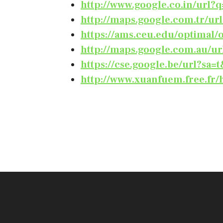
http://www.google.co.in/url?q=
http://maps.google.com.tr/url
https://ams.ceu.edu/optimal/o
http://maps.google.com.au/url
https://cse.google.be/url?sa=t
http://www.xuanfuem.free.f