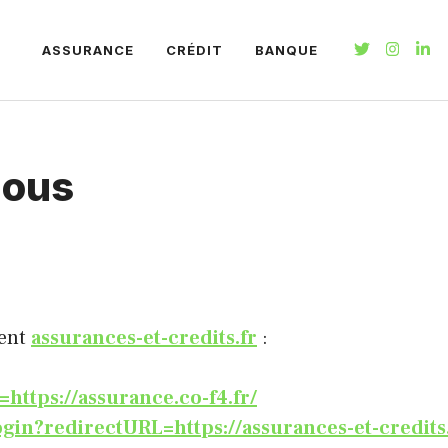
ASSURANCE
CRÉDIT
BANQUE
nous
nent
assurances-et-credits.fr
:
https://assurance.co-f4.fr/
login?redirectURL=https://assurances-et-credi