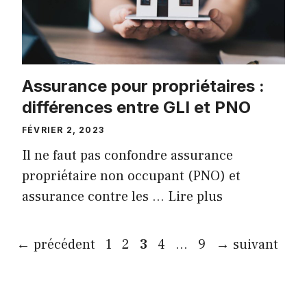
Assurance pour propriétaires :
différences entre GLI et PNO
FÉVRIER 2, 2023
Il ne faut pas confondre assurance
propriétaire non occupant (PNO) et
assurance contre les …
Lire plus
Page
Page
Page
Page
Page
←
précédent
1
2
3
4
…
9
→
suivant